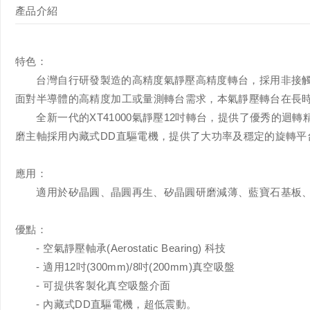
產品介紹
特色：
台灣自行研發製造的高精度氣靜壓高精度轉台，採用非接觸式
面對半導體的高精度加工或量測轉台需求，本氣靜壓轉台在長
全新一代的XT41000氣靜壓12吋轉台，提供了優秀的迴轉精
磨主軸採用內藏式DD直驅電機，提供了大功率及穩定的旋轉平
應用：
適用於矽晶圓、晶圓再生、矽晶圓研磨減薄、藍寶石基板、Ga
優點：
- 空氣靜壓軸承(Aerostatic Bearing) 科技
- 適用12吋(300mm)/8吋(200mm)真空吸盤
- 可提供客製化真空吸盤介面
- 內藏式DD直驅電機，超低震動。