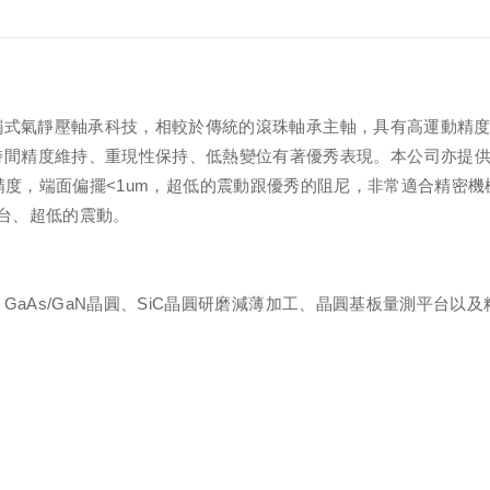
氣靜壓軸承科技，相較於傳統的滾珠軸承主軸，具有高運動精度
時間精度維持、重現性保持、低熱變位有著優秀表現。本公司亦提
度，端面偏擺<1um，超低的震動跟優秀的阻尼，非常適合精密機械加
台、超低的震動。
As/GaN晶圓、SiC晶圓研磨減薄加工、晶圓基板量測平台以及