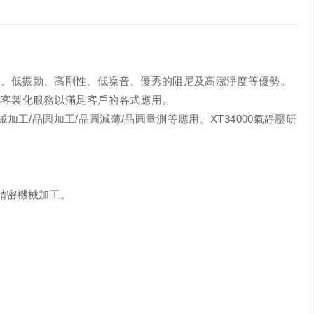
、低振動、高剛性、低噪音、優秀的阻尼及高潔淨度等優勢。
供客製化服務以滿足客戶的各式應用。
工/晶圓加工/晶圓減薄/晶圓量測等應用。XT34000氣靜壓研
精密機械加工。